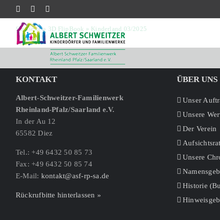
Skip
FACEBOOK
INSTAGRAM
YOUTUBE
to
Startseite
»
3D FlipBook
»
Kinderland 03/2025
content
KONTAKT
ÜBER UNS
Albert-Schweitzer-Familienwerk
Unser Auft
Rheinland-Pfalz/Saarland e.V.
Unsere Wer
In der Au 12
Der Verein
65582 Diez
Aufsichtsra
Tel.: +49 6432 50 85 73
Unsere Chr
Fax: +49 6432 50 85 74
Namensgebe
E-Mail:
kontakt@asf-rp-sa.de
Historie (
Rückrufbitte hinterlassen »
Hinweisgeb