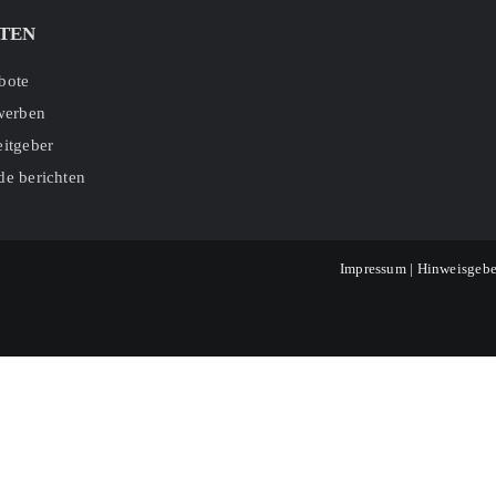
TEN
bote
ewerben
eitgeber
de berichten
Impressum
|
Hinweisgebe