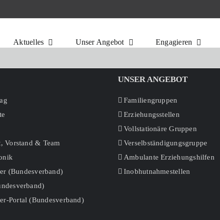
Aktuelles
Unser Angebot
Engagieren
UNSER ANGEBOT
rag
Familiengruppen
te
Erziehungsstellen
Vollstationäre Gruppen
t, Vorstand & Team
Verselbständigungsgruppe
onik
Ambulante Erziehungshilfen
r (Bundesverband)
Inobhutnahmestellen
Bundesverband)
er-Portal (Bundesverband)