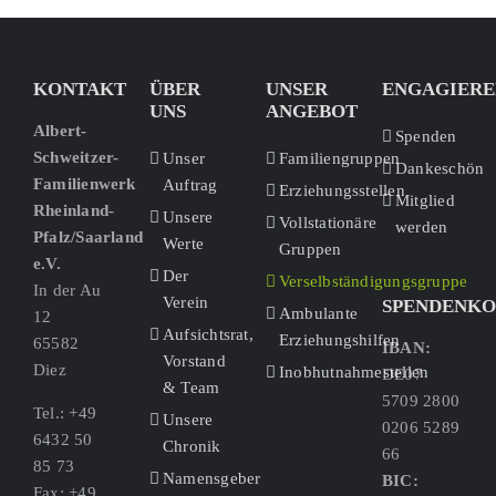
KONTAKT
ÜBER
UNSER
ENGAGIERE
UNS
ANGEBOT
Albert-
Spenden
Schweitzer-
Unser
Familiengruppen
Dankeschön
Familienwerk
Auftrag
Erziehungsstellen
Mitglied
Rheinland-
Unsere
Vollstationäre
werden
Pfalz/Saarland
Werte
Gruppen
e.V.
Der
Verselbständigungsgruppe
In der Au
Verein
SPENDENK
Ambulante
12
Aufsichtsrat,
Erziehungshilfen
65582
IBAN:
Vorstand
Diez
Inobhutnahmestellen
DE07
& Team
5709 2800
Tel.: +49
Unsere
0206 5289
6432 50
Chronik
66
85 73
Namensgeber
BIC:
Fax: +49