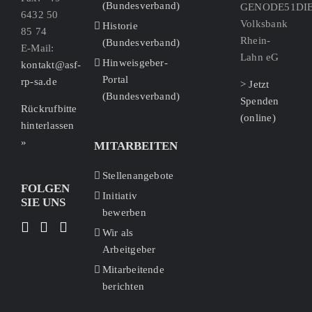
(Bundesverband)
GENODE51DI
6432 50
Volksbank
Historie
85 74
Rhein-
(Bundesverband)
E-Mail:
Lahn eG
Hinweisgeber-
kontakt@asf-
Portal
rp-sa.de
> Jetzt
(Bundesverband)
Spenden
Rückrufbitte
(online)
hinterlassen
»
MITARBEITEN
Stellenangebote
FOLGEN
Initiativ
SIE UNS
bewerben
Wir als
Arbeitgeber
Mitarbeitende
berichten