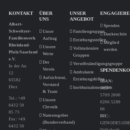
KONTAKT
ÜBER
UNSER
ENGAGIERE
UNS
ANGEBOT
Albert-
Spenden
Schweitzer-
Unser
Familiengruppen
Dankeschön
Familienwerk
Auftrag
Erziehungsstellen
Mitglied
Rheinland-
Unsere
Vollstationäre
werden
Pfalz/Saarland
Werte
Gruppen
e.V.
Der
Verselbständigungsgruppe
In der Au
Verein
SPENDENK
Ambulante
12
Aufsichtsrat,
Erziehungshilfen
65582
IBAN:
Vorstand
Diez
Inobhutnahmestellen
DE07
& Team
5709 2800
Tel.: +49
Unsere
0206 5289
6432 50
Chronik
66
85 73
Namensgeber
BIC:
Fax: +49
(Bundesverband)
GENODE51DI
6432 50
Volksbank