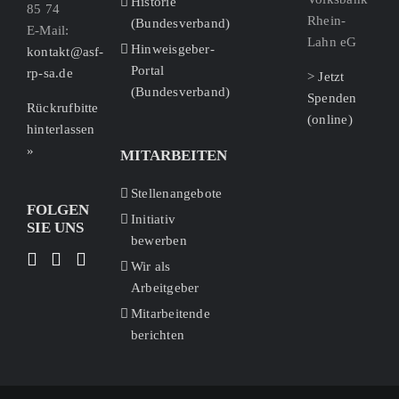
Historie
85 74
Rhein-
(Bundesverband)
E-Mail:
Lahn eG
Hinweisgeber-
kontakt@asf-
Portal
rp-sa.de
> Jetzt
(Bundesverband)
Spenden
Rückrufbitte
(online)
hinterlassen
»
MITARBEITEN
Stellenangebote
FOLGEN
Initiativ
SIE UNS
bewerben
Wir als
Arbeitgeber
Mitarbeitende
berichten