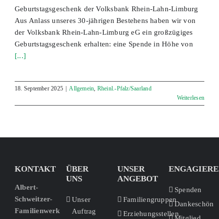
Geburtstagsgeschenk der Volksbank Rhein-Lahn-Limburg
Aus Anlass unseres 30-jährigen Bestehens haben wir von
der Volksbank Rhein-Lahn-Limburg eG ein großzügiges
Geburtstagsgeschenk erhalten: eine Spende in Höhe von
[...]
18. September 2025
|
Allgemein
,
Rheinl.-Pfalz/Saarland
Weiterlesen
KONTAKT
ÜBER
UNSER
ENGAGIERE
UNS
ANGEBOT
Albert-
Spenden
Schweitzer-
Unser
Familiengruppen
Dankeschön
Familienwerk
Auftrag
Erziehungsstellen
Mitglied