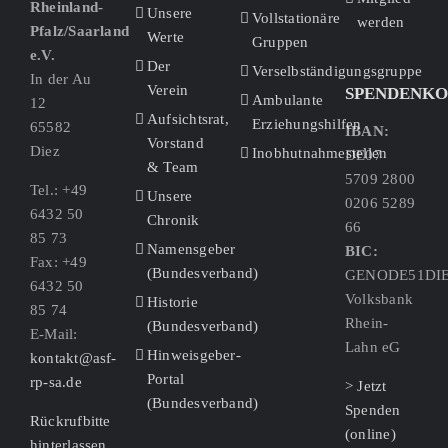
Rheinland-
Unsere
Vollstationäre
werden
Pfalz/Saarland
Werte
Gruppen
e.V.
Der
Verselbständigungsgruppe
In der Au
Verein
SPENDENK
Ambulante
12
Aufsichtsrat,
Erziehungshilfen
65582
IBAN:
Vorstand
Diez
Inobhutnahmestellen
DE07
& Team
5709 2800
Tel.: +49
Unsere
0206 5289
6432 50
Chronik
66
85 73
Namensgeber
BIC:
Fax: +49
(Bundesverband)
GENODE51DI
6432 50
Volksbank
Historie
85 74
Rhein-
(Bundesverband)
E-Mail:
Lahn eG
Hinweisgeber-
kontakt@asf-
Portal
rp-sa.de
> Jetzt
(Bundesverband)
Spenden
Rückrufbitte
(online)
hinterlassen