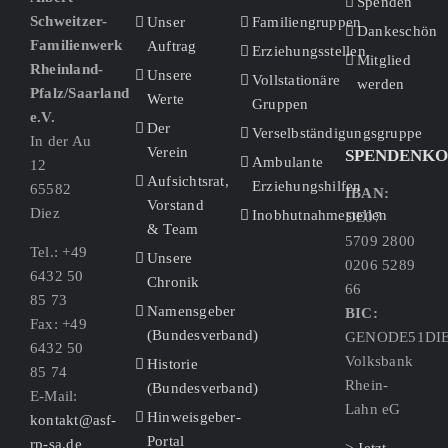
Spenden
Schweitzer-
Unser
Familiengruppen
Dankeschön
Familienwerk
Auftrag
Erziehungsstellen
Mitglied
Rheinland-
Unsere
Vollstationäre
werden
Pfalz/Saarland
Werte
Gruppen
e.V.
Der
Verselbständigungsgruppe
In der Au
Verein
SPENDENK
Ambulante
12
Aufsichtsrat,
Erziehungshilfen
65582
IBAN:
Vorstand
Diez
Inobhutnahmestellen
DE07
& Team
5709 2800
Tel.: +49
Unsere
0206 5289
6432 50
Chronik
66
85 73
Namensgeber
BIC:
Fax: +49
(Bundesverband)
GENODE51DI
6432 50
Volksbank
Historie
85 74
Rhein-
(Bundesverband)
E-Mail:
Lahn eG
Hinweisgeber-
kontakt@asf-
Portal
rp-sa.de