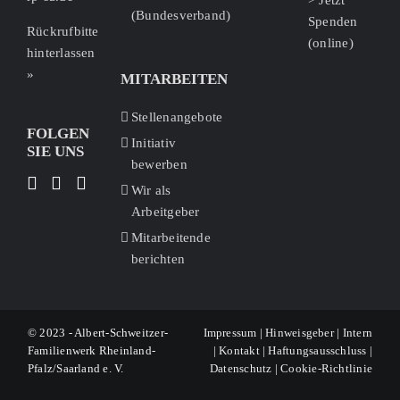
> Jetzt
(Bundesverband)
Spenden
Rückrufbitte
(online)
hinterlassen
»
MITARBEITEN
Stellenangebote
FOLGEN
Initiativ
SIE UNS
bewerben
Wir als
Arbeitgeber
Mitarbeitende
berichten
© 2023 - Albert-Schweitzer-
Impressum
|
Hinweisgeber
|
Intern
Familienwerk Rheinland-
|
Kontakt
|
Haftungsausschluss
|
Pfalz/Saarland e. V.
Datenschutz
|
Cookie-Richtlinie