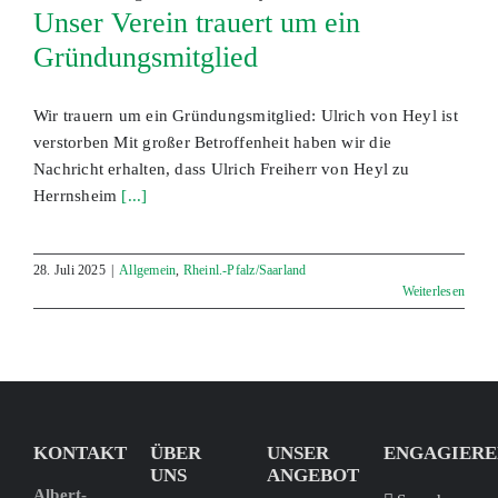
Unser Verein trauert um ein
Gründungsmitglied
Wir trauern um ein Gründungsmitglied: Ulrich von Heyl ist
verstorben Mit großer Betroffenheit haben wir die
Nachricht erhalten, dass Ulrich Freiherr von Heyl zu
Herrnsheim
[...]
28. Juli 2025
|
Allgemein
,
Rheinl.-Pfalz/Saarland
Weiterlesen
KONTAKT
ÜBER
UNSER
ENGAGIERE
UNS
ANGEBOT
Albert-