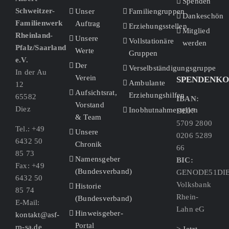
Spenden
Schweitzer-
Unser
Familiengruppen
Dankeschön
Familienwerk
Auftrag
Erziehungsstellen
Mitglied
Rheinland-
Unsere
Vollstationäre
werden
Pfalz/Saarland
Werte
Gruppen
e.V.
Der
Verselbständigungsgruppe
In der Au
Verein
SPENDENK
Ambulante
12
Aufsichtsrat,
Erziehungshilfen
65582
IBAN:
Vorstand
Diez
Inobhutnahmestellen
DE07
& Team
5709 2800
Tel.: +49
Unsere
0206 5289
6432 50
Chronik
66
85 73
Namensgeber
BIC:
Fax: +49
(Bundesverband)
GENODE51DI
6432 50
Volksbank
Historie
85 74
Rhein-
(Bundesverband)
E-Mail:
Lahn eG
Hinweisgeber-
kontakt@asf-
Portal
rp-sa.de