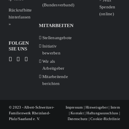
> Jetzt
(Bundesverband)
Spenden
Rückrufbitte
(online)
hinterlassen
»
MITARBEITEN
Stellenangebote
FOLGEN
Initiativ
SIE UNS
bewerben
Wir als
Arbeitgeber
Mitarbeitende
berichten
© 2023 - Albert-Schweitzer-
Impressum
|
Hinweisgeber
|
Intern
Familienwerk Rheinland-
|
Kontakt
|
Haftungsausschluss
|
Pfalz/Saarland e. V.
Datenschutz
|
Cookie-Richtlinie