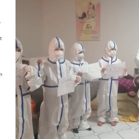
r
t
en