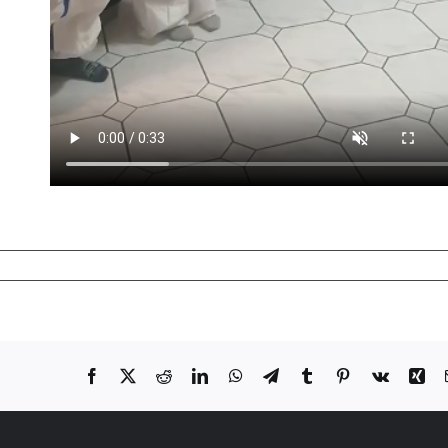
Facebook
X
Reddit
LinkedIn
WhatsApp
Telegram
Tumblr
Pinterest
Vk
Xi