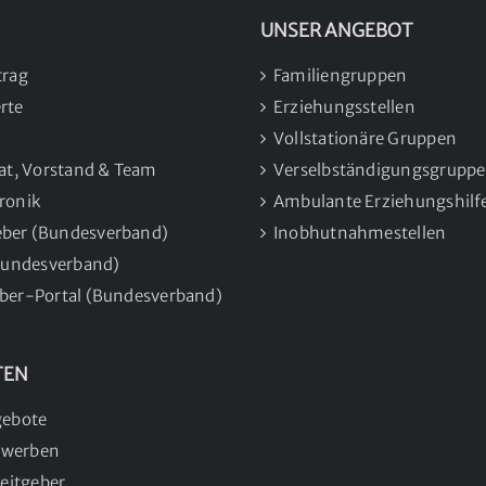
UNSER ANGEBOT
trag
Familiengruppen
rte
Erziehungsstellen
n
Vollstationäre Gruppen
rat, Vorstand & Team
Verselbständigungsgruppe
ronik
Ambulante Erziehungshilf
ber (Bundesverband)
Inobhutnahmestellen
(Bundesverband)
ber-Portal (Bundesverband)
TEN
gebote
bewerben
beitgeber