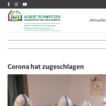
Skip
FACEBOOK
INSTAGRAM
YOUTUBE
to
content
Aktuelle
Corona hat zugeschlagen
Zeige
grösseres
Bild