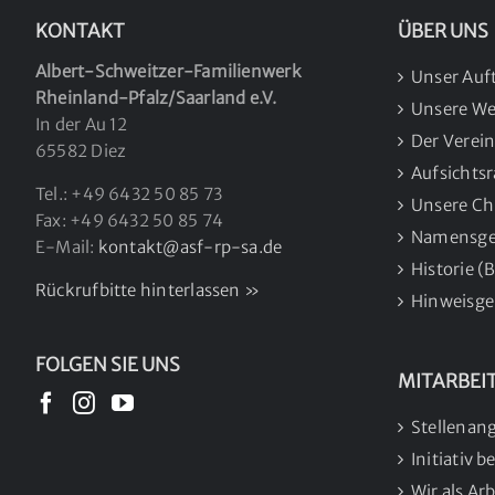
KONTAKT
ÜBER UNS
Albert-Schweitzer-Familienwerk
Unser Auf
Rheinland-Pfalz/Saarland e.V.
Unsere We
In der Au 12
Der Verei
65582 Diez
Aufsichts
Tel.: +49 6432 50 85 73
Unsere Ch
Fax: +49 6432 50 85 74
Namensge
E-Mail:
kontakt@asf-rp-sa.de
Historie 
Rückrufbitte hinterlassen »
Hinweisge
FOLGEN SIE UNS
MITARBEI
Stellenan
Initiativ 
Wir als Ar