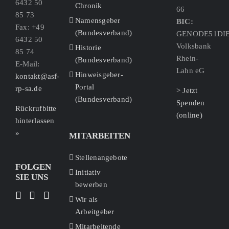
6432 50
Chronik
66
85 73
Namensgeber
BIC:
Fax: +49
(Bundesverband)
GENODE51DI
6432 50
Volksbank
Historie
85 74
Rhein-
(Bundesverband)
E-Mail:
Lahn eG
Hinweisgeber-
kontakt@asf-
Portal
rp-sa.de
> Jetzt
(Bundesverband)
Spenden
Rückrufbitte
(online)
hinterlassen
»
MITARBEITEN
Stellenangebote
FOLGEN
Initiativ
SIE UNS
bewerben
Wir als
Arbeitgeber
Mitarbeitende