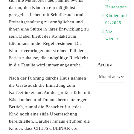
sich die Mitarbeiter des Familienwerks
Hauenstein
darum, den Kindern ein möglichst
geregeltes Leben mit Schulbesuch und
Kinderland
Freizeitgestaltung zu ermöglichen und
01/2025
ihnen eine Stütze in ihrer Entwicklung zu
Nie
sein. Dabei bleibt der Kontakt zum
wieder!
Elternhaus in der Regel bestehen. Die
Kinder verbringen meist einen Teil der
Ferien zuhause, die endgültige Rückkehr
Archiv
in die Familie wird immer angestrebt.
Archiv
Nach der Führung durchs Haus nahmen
die Gäste auch die Einladung zum
Kaffeetrinken an. An der großen Tafel mit
Käsekuchen und Donuts herrschte reger
Betrieb, zumal die Besucher für jedes
Kind noch eine süße Überraschung
bereithielten. Darüber hinaus erfuhren die
Kinder, dass CHEFS CULINAR von