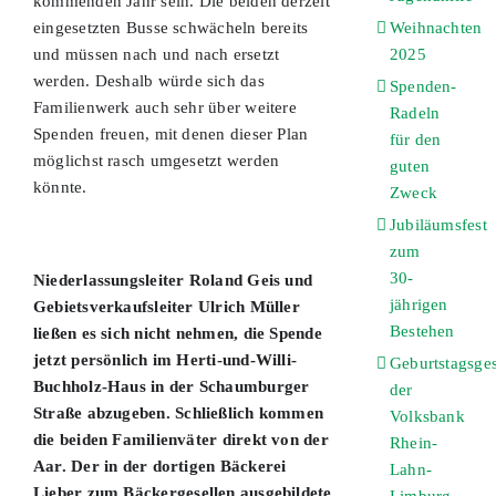
kommenden Jahr sein. Die beiden derzeit
Weihnachten
eingesetzten Busse schwächeln bereits
2025
und müssen nach und nach ersetzt
werden. Deshalb würde sich das
Spenden-
Familienwerk auch sehr über weitere
Radeln
Spenden freuen, mit denen dieser Plan
für den
möglichst rasch umgesetzt werden
guten
könnte.
Zweck
Jubiläumsfest
zum
30-
Niederlassungsleiter Roland Geis und
jährigen
Gebietsverkaufsleiter Ulrich Müller
Bestehen
ließen es sich nicht nehmen, die Spende
jetzt persönlich im Herti-und-Willi-
Geburtstagsge
Buchholz-Haus in der Schaumburger
der
Straße abzugeben. Schließlich kommen
Volksbank
die beiden Familienväter direkt von der
Rhein-
Aar. Der in der dortigen Bäckerei
Lahn-
Lieber zum Bäckergesellen ausgebildete