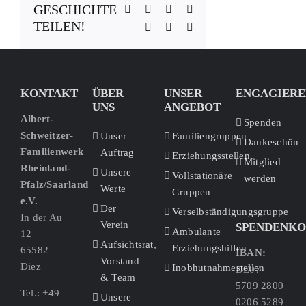
GESCHICHTE
WhatsApp
Telegram
Tumblr
Pinterest
TEILEN!
Vk
Xing
E-
Mail
KONTAKT
ÜBER
UNSER
ENGAGIERE
UNS
ANGEBOT
Albert-
Spenden
Schweitzer-
Unser
Familiengruppen
Dankeschön
Familienwerk
Auftrag
Erziehungsstellen
Mitglied
Rheinland-
Unsere
Vollstationäre
werden
Pfalz/Saarland
Werte
Gruppen
e.V.
Der
Verselbständigungsgruppe
In der Au
Verein
SPENDENK
Ambulante
12
Aufsichtsrat,
Erziehungshilfen
65582
IBAN:
Vorstand
Diez
Inobhutnahmestellen
DE07
& Team
5709 2800
Tel.: +49
Unsere
0206 5289