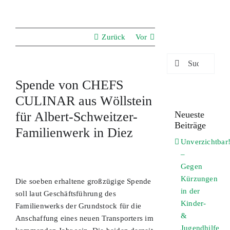
Zurück
Vor
Suche
nach:
Spende von CHEFS
CULINAR aus Wöllstein
für Albert-Schweitzer-
Neueste
Beiträge
Familienwerk in Diez
Unverzichtbar
–
Zeige
Gegen
grösseres
Kürzungen
Bild
Die soeben erhaltene großzügige Spende
in der
soll laut Geschäftsführung des
Kinder-
Familienwerks der Grundstock für die
&
Anschaffung eines neuen Transporters im
Jugendhilfe