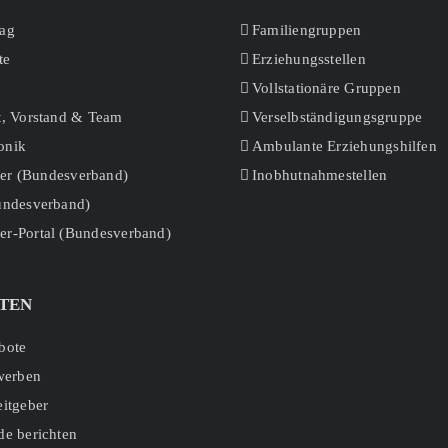
rag
Familiengruppen
te
Erziehungsstellen
Vollstationäre Gruppen
t, Vorstand & Team
Verselbständigungsgruppe
onik
Ambulante Erziehungshilfen
r (Bundesverband)
Inobhutnahmestellen
Bundesverband)
er-Portal (Bundesverband)
TEN
bote
ewerben
eitgeber
de berichten