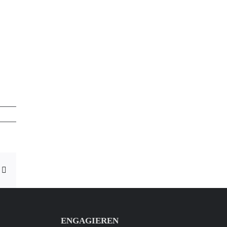
ng
E-
Mail
ENGAGIEREN