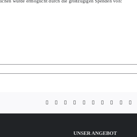
dlichen wurde ermöglicht durch die großzügigen Spenden von:
Facebook
X
Reddit
LinkedIn
WhatsApp
Telegram
Tumblr
Pinterest
Vk
Xi
UNSER ANGEBOT