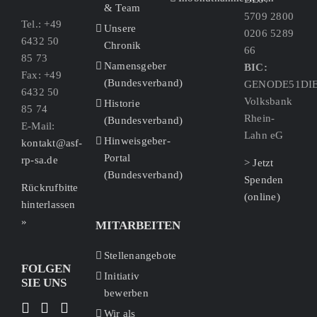
& Team
5709 2800
Tel.: +49
Unsere
0206 5289
6432 50
Chronik
66
85 73
Namensgeber
BIC:
Fax: +49
(Bundesverband)
GENODE51DI
6432 50
Volksbank
Historie
85 74
Rhein-
(Bundesverband)
E-Mail:
Lahn eG
Hinweisgeber-
kontakt@asf-
Portal
rp-sa.de
> Jetzt
(Bundesverband)
Spenden
Rückrufbitte
(online)
hinterlassen
»
MITARBEITEN
Stellenangebote
FOLGEN
Initiativ
SIE UNS
bewerben
Wir als