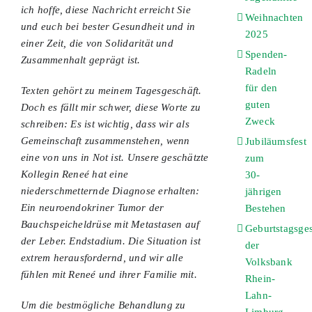
ich hoffe, diese Nachricht erreicht Sie
Weihnachten
und euch bei bester Gesundheit und in
2025
einer Zeit, die von Solidarität und
Spenden-
Zusammenhalt geprägt ist.
Radeln
für den
Texten gehört zu meinem Tagesgeschäft.
guten
Doch es fällt mir schwer, diese Worte zu
Zweck
schreiben: Es ist wichtig, dass wir als
Gemeinschaft zusammenstehen, wenn
Jubiläumsfest
eine von uns in Not ist. Unsere geschätzte
zum
Kollegin Reneé hat eine
30-
niederschmetternde Diagnose erhalten:
jährigen
Ein neuroendokriner Tumor der
Bestehen
Bauchspeicheldrüse mit Metastasen auf
Geburtstagsge
der Leber. Endstadium. Die Situation ist
der
extrem herausfordernd, und wir alle
Volksbank
fühlen mit Reneé und ihrer Familie mit.
Rhein-
Lahn-
Um die bestmögliche Behandlung zu