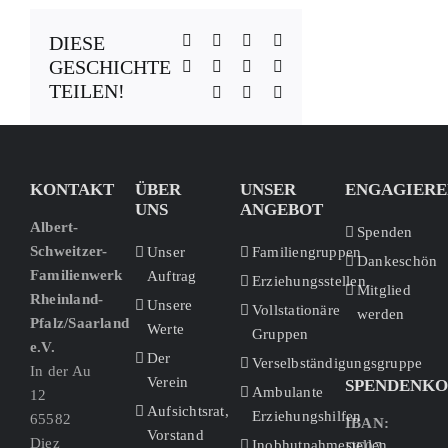
Facebook
X
Reddit
LinkedIn
DIESE
GESCHICHTE
WhatsApp
Telegram
Tumblr
Pinterest
TEILEN!
Vk
Xing
E-
Mail
KONTAKT
ÜBER
UNSER
ENGAGIERE
UNS
ANGEBOT
Albert-
Spenden
Schweitzer-
Unser
Familiengruppen
Dankeschön
Familienwerk
Auftrag
Erziehungsstellen
Mitglied
Rheinland-
Unsere
Vollstationäre
werden
Pfalz/Saarland
Werte
Gruppen
e.V.
Der
Verselbständigungsgruppe
In der Au
Verein
SPENDENK
Ambulante
12
Aufsichtsrat,
Erziehungshilfen
65582
IBAN:
Vorstand
Diez
Inobhutnahmestellen
DE07