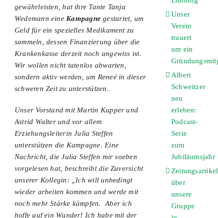
Limburg
gewährleisten, hat ihre Tante Tanja
Unser
Wedemann eine
Kampagne
gestartet, um
Verein
Geld für ein spezielles Medikament zu
trauert
sammeln, dessen Finanzierung über die
um ein
Krankenkasse derzeit noch ungewiss ist.
Gründungsmitg
Wir wollen nicht tatenlos abwarten,
Albert
sondern aktiv werden, um Reneé in dieser
Schweitzer
schweren Zeit zu unterstützen.
neu
erleben:
Unser Vorstand mit Martin Kupper und
Podcast-
Astrid Walter und vor allem
Serie
Erziehungsleiterin Julia Steffen
zum
unterstützen die Kampagne. Eine
Jubiläumsjahr
Nachricht, die Julia Steffen mir soeben
vorgelesen hat, beschreibt die Zuversicht
Zeitungsartike
unserer Kollegin: „Ich will unbedingt
über
wieder arbeiten kommen und werde mit
unsere
noch mehr Stärke kämpfen. Aber ich
Gruppe
hoffe auf ein Wunder! Ich habe mit der
in