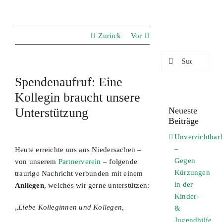
Zurück
Vor
Suche
nach:
Spendenaufruf: Eine
Kollegin braucht unsere
Unterstützung
Neueste
Beiträge
Zeige
Unverzichtbar
grösseres
–
Heute erreichte uns aus Niedersachen –
Bild
Gegen
von unserem
Partnerverein
– folgende
Kürzungen
traurige Nachricht verbunden mit einem
in der
Anliegen
, welches wir gerne unterstützen:
Kinder-
„
Liebe Kolleginnen und Kollegen,
&
Jugendhilfe