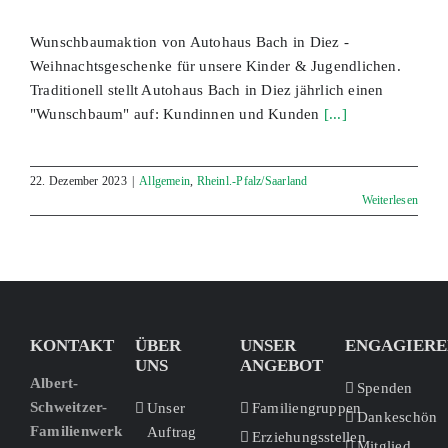
Wunschbaumaktion von Autohaus Bach in Diez -
Weihnachtsgeschenke für unsere Kinder & Jugendlichen.
Traditionell stellt Autohaus Bach in Diez jährlich einen
"Wunschbaum" auf: Kundinnen und Kunden
[...]
22. Dezember 2023
|
Allgemein
,
Rheinl.-Pfalz/Saarland
Weiterlesen
KONTAKT
ÜBER
UNSER
ENGAGIERE
UNS
ANGEBOT
Albert-
Spenden
Schweitzer-
Unser
Familiengruppen
Dankeschön
Familienwerk
Auftrag
Erziehungsstellen
Mitglied