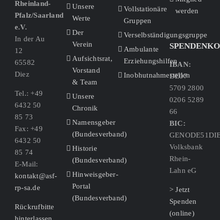
Rheinland-
Unsere
Vollstationäre
werden
Pfalz/Saarland
Werte
Gruppen
e.V.
Der
Verselbständigungsgruppe
In der Au
Verein
SPENDENK
Ambulante
12
Aufsichtsrat,
Erziehungshilfen
65582
IBAN:
Vorstand
Diez
Inobhutnahmestellen
DE07
& Team
5709 2800
Tel.: +49
Unsere
0206 5289
6432 50
Chronik
66
85 73
Namensgeber
BIC:
Fax: +49
(Bundesverband)
GENODE51DI
6432 50
Volksbank
Historie
85 74
Rhein-
(Bundesverband)
E-Mail:
Lahn eG
Hinweisgeber-
kontakt@asf-
Portal
rp-sa.de
> Jetzt
(Bundesverband)
Spenden
Rückrufbitte
(online)
hinterlassen