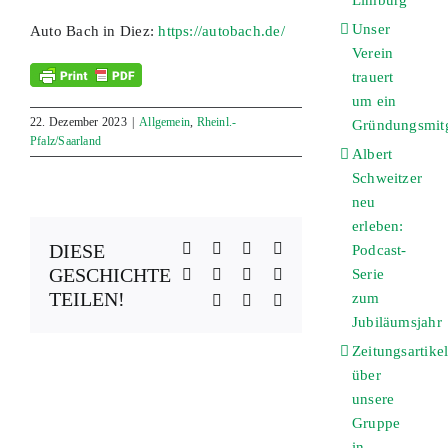
Limburg
Unser
Auto Bach in Diez:
https://autobach.de/
Verein
trauert
um ein
22. Dezember 2023
|
Allgemein
,
Rheinl.-
Gründungsmitg
Pfalz/Saarland
Albert
Schweitzer
neu
erleben:
Facebook
X
Reddit
LinkedIn
DIESE
Podcast-
GESCHICHTE
WhatsApp
Telegram
Tumblr
Pinterest
Serie
TEILEN!
zum
Vk
Xing
E-
Mail
Jubiläumsjahr
Zeitungsartike
über
unsere
Gruppe
in