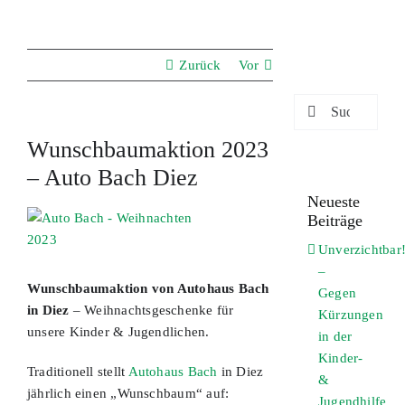
Zurück
Vor
Suche
nach:
Wunschbaumaktion 2023
– Auto Bach Diez
Neueste
Zeige
Beiträge
grösseres
Unverzichtbar
Bild
–
Wunschbaumaktion von Autohaus Bach
Gegen
in
Diez
– Weihnachtsgeschenke für
Kürzungen
unsere Kinder & Jugendlichen.
in der
Kinder-
Traditionell stellt
Autohaus Bach
in Diez
&
jährlich einen „Wunschbaum“ auf:
Jugendhilfe