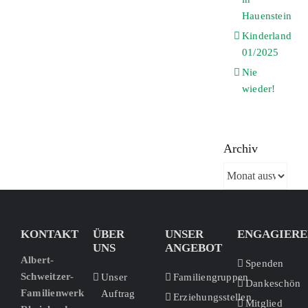
Hauenstein
Kinderland
01/2025
Nie
wieder!
Archiv
Archiv
KONTAKT
ÜBER
UNSER
ENGAGIERE
UNS
ANGEBOT
Albert-
Spenden
Schweitzer-
Unser
Familiengruppen
Dankeschön
Familienwerk
Auftrag
Erziehungsstellen
Mitglied