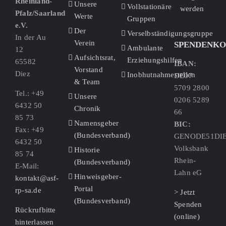
Rheinland-
Unsere
Vollstationäre
werden
Pfalz/Saarland
Werte
Gruppen
e.V.
Der
Verselbständigungsgruppe
In der Au
Verein
SPENDENK
Ambulante
12
Aufsichtsrat,
Erziehungshilfen
65582
IBAN:
Vorstand
Diez
Inobhutnahmestellen
DE07
& Team
5709 2800
Tel.: +49
Unsere
0206 5289
6432 50
Chronik
66
85 73
Namensgeber
BIC:
Fax: +49
(Bundesverband)
GENODE51DI
6432 50
Volksbank
Historie
85 74
Rhein-
(Bundesverband)
E-Mail:
Lahn eG
Hinweisgeber-
kontakt@asf-
Portal
rp-sa.de
> Jetzt
(Bundesverband)
Spenden
Rückrufbitte
(online)
hinterlassen