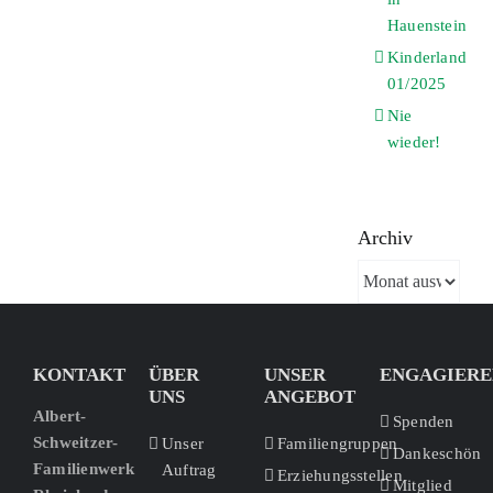
Hauenstein
Kinderland
01/2025
Nie
wieder!
Archiv
Archiv
KONTAKT
ÜBER
UNSER
ENGAGIERE
UNS
ANGEBOT
Albert-
Spenden
Schweitzer-
Unser
Familiengruppen
Dankeschön
Familienwerk
Auftrag
Erziehungsstellen
Mitglied