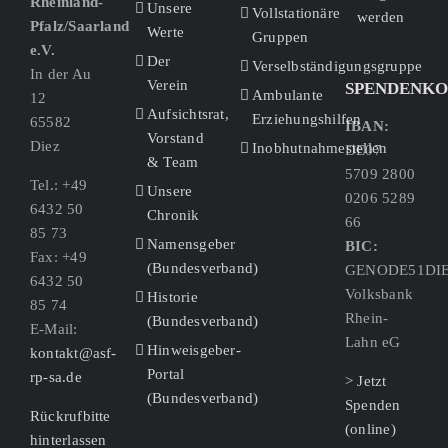
Rheinland-
Unsere
Vollstationäre
werden
Pfalz/Saarland
Werte
Gruppen
e.V.
Der
Verselbständigungsgruppe
In der Au
Verein
SPENDENK
Ambulante
12
Aufsichtsrat,
Erziehungshilfen
65582
IBAN:
Vorstand
Diez
Inobhutnahmestellen
DE07
& Team
5709 2800
Tel.: +49
Unsere
0206 5289
6432 50
Chronik
66
85 73
Namensgeber
BIC:
Fax: +49
(Bundesverband)
GENODE51DI
6432 50
Volksbank
Historie
85 74
Rhein-
(Bundesverband)
E-Mail:
Lahn eG
Hinweisgeber-
kontakt@asf-
Portal
rp-sa.de
> Jetzt
(Bundesverband)
Spenden
Rückrufbitte
(online)
hinterlassen