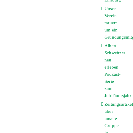
Limburg
Unser
Verein
trauert
um ein
Gründungsmitg
Albert
Schweitzer
neu
erleben:
Podcast-
Serie
zum
Jubiläumsjahr
Zeitungsartike
über
unsere
Gruppe
in