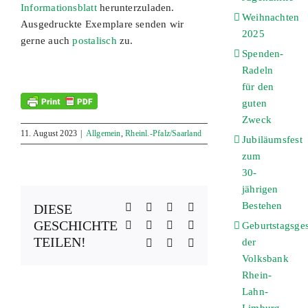
Informationsblatt
herunterzuladen.
Weihnachten
Ausgedruckte Exemplare senden wir
2025
gerne auch
postalisch
zu.
Spenden-
Radeln
für den
guten
Zweck
11. August 2023
|
Allgemein
,
Rheinl.-Pfalz/Saarland
Jubiläumsfest
zum
30-
jährigen
Bestehen
Facebook
X
Reddit
LinkedIn
DIESE
GESCHICHTE
WhatsApp
Telegram
Tumblr
Pinterest
Geburtstagsge
TEILEN!
der
Vk
Xing
E-
Mail
Volksbank
Rhein-
Lahn-